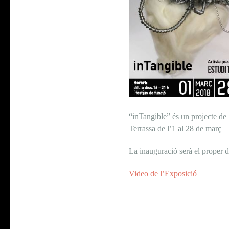
“inTangible” és un projecte de 
Terrassa de l’1 al 28 de març
La inauguració serà el proper d
Video de l’Exposició