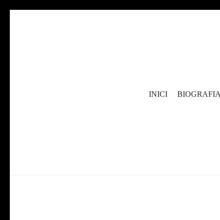
sílvia lópez
INICI
BIOGRAFI
Sílvia López