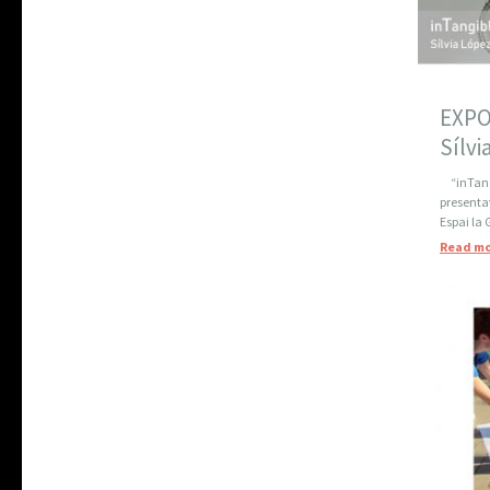
EXPO
Sílvi
“inTangi
presentat
Espai la 
Read mo