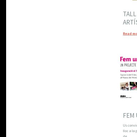
TALL
ARTÍ
Read mo
FEM 
Us convi
lloc a la
de