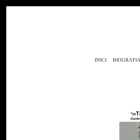
sílvia lópez
INICI
BIOGRAFI
Sílvia López