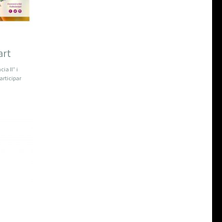
art
ia II” i
articipar