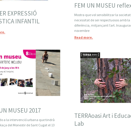
FEM UN MUSEU reflex
ER EXPRESSIÓ
Mostra que vol sensibilitzar la societat
STICA INFANTIL
necessitat de ser respectuosos amb la
diferència, mitjançant l’art. Inaugura
novembre
re.
Read more.
UN MUSEU 2017
TERRAoasi Art i Educa
do a la intervenció urbana que tindrà
Lab
 plaça del Monestir de Sant Cugat el 13