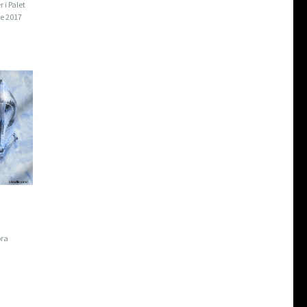
 i Palet
de 2017
bra