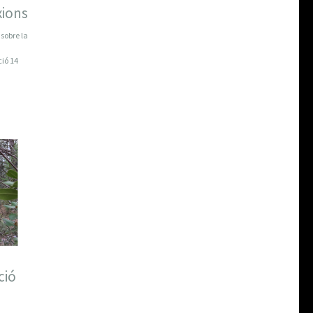
ions
 sobre la
ció 14
ció