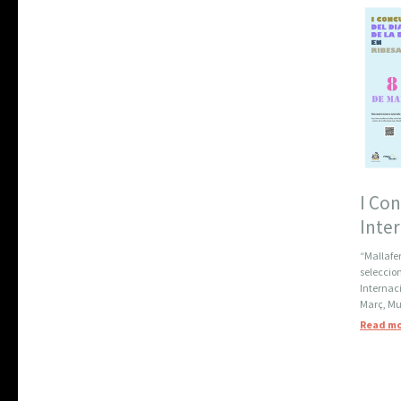
I Con
Inter
“Mallafe
seleccio
Internac
Març, Mu
Read mo