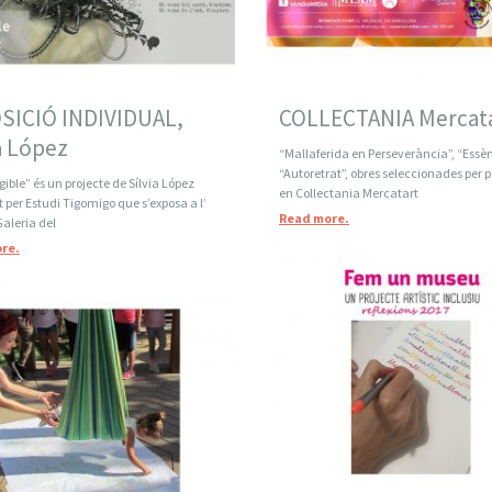
SICIÓ INDIVIDUAL,
COLLECTANIA Mercat
a López
“Mallaferida en Perseverància”, “Essènc
“Autoretrat”, obres seleccionades per p
ble” és un projecte de Sílvia López
en Collectania Mercatart
 per Estudi Tigomigo que s’exposa a l’
Read more.
Galeria del
re.