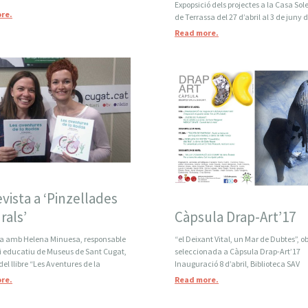
Expopsició dels projectes a la Casa Soler
re.
de Terrassa del 27 d’abril al 3 de juny 
Read more.
vista a ‘Pinzellades
rals’
Càpsula Drap-Art’17
ta amb Helena Minuesa, responsable
“el Deixant Vital, un Mar de Dubtes”, o
ei educatiu de Museus de Sant Cugat,
seleccionada a Càpsula Drap-Art’17
 del llibre “Les Aventures de la
Inauguració 8 d’abril, Biblioteca SAV
re.
Read more.