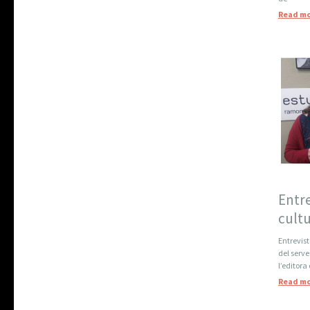
Read mo
Entre
cultu
Entrevis
del serv
l’editora
Read mo