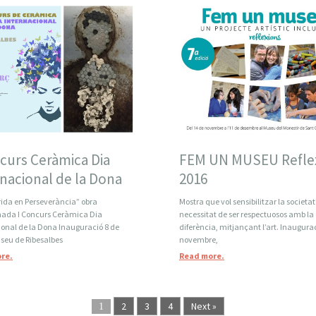
curs Ceràmica Dia
FEM UN MUSEU Refle
nacional de la Dona
2016
rida en Perseverància” obra
Mostra que vol sensibilitzar la societat
nada I Concurs Ceràmica Dia
necessitat de ser respectuosos amb la
ional de la Dona Inauguració 8 de
diferència, mitjançant l’art. Inaugura
seu de Ribesalbes
novembre,
re.
Read more.
2
3
4
Next »
1