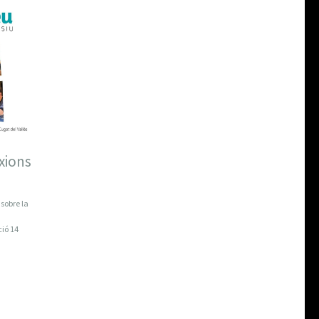
xions
 sobre la
ció 14