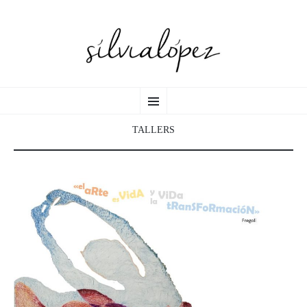
sílvia lópez
VÉS
Sílvia López
Menú
AL
CONTINGUT
TALLERS