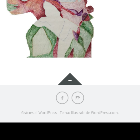
Ginys
Facebook
Instagram
|
Gràcies al WordPress
Tema: Illustratr de
WordPress.com
.